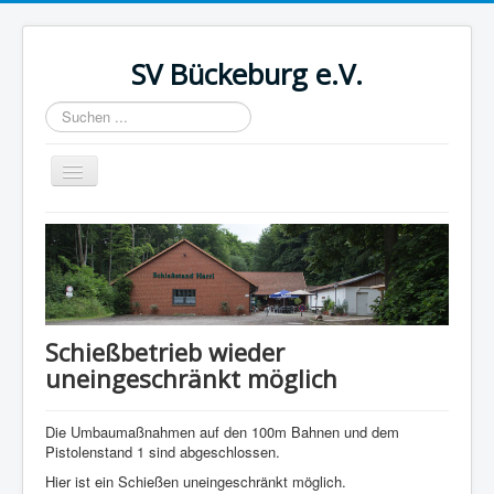
SV Bückeburg e.V.
Suchen
...
Navigation
an/aus
Home
Termine
Schießstand
Vorstand
Schießbetrieb wieder
uneingeschränkt möglich
Wettkämpfe
Sparten
Die Umbaumaßnahmen auf den 100m Bahnen und dem
Download
Pistolenstand 1 sind abgeschlossen.
Hier ist ein Schießen uneingeschränkt möglich.
Datenschutzinformation